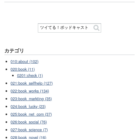
カテゴリ
010:about (102)
020:book (11)
0201:check (1)
021:book_selfhelp (127)
022:book_works (134)
023:book_markting (35)
024:book_lucky (23)
025:book_net_com (37)
026:book_social (76)
027:book_science (7)
028:book_novel (16)