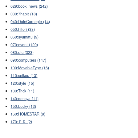
029:book_news (242)
030:7habit (18)
040:DaleCarnegie (14)
050:hitori (33)
060:syumatu (9)
070:event (120)
080:etc (323)
090:computers (147)
100:MovableType (16)
110:seikou (13)
120:style (15)
130:Trick (11)
140:densya (11)
150:Lucky (12)
160:HOMESTAR (9)
170:ＰＲ (2)