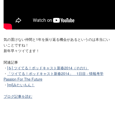
気の置けない仲間と1年を振り返る機会があるというのは本当にい
いことですね！
新年早々ツイてます！
関連記事
・
[を] ツイてる！ポッドキャスト新春2014（その1）
・
「ツイてる！ポッドキャスト新春2014」 1日目 - 情報考学
Passion For The Future
・
[mi]みたいもん！
ブログ記事を読む