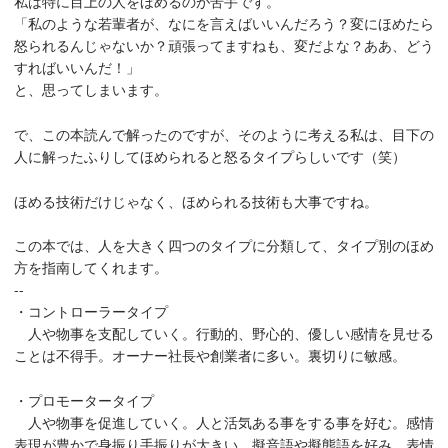
私は特に目上の人をほめるのが苦手です。
「私のような若輩者が、なにを言えばいいんだろう？変にほめたら
怒られるんじゃないか？頑張ってますねも、変だよな？ああ、どう
すればいいんだ！」
と、思ってしまいます。
で、この本読んで解ったのですが、そのように考える私は、目下の
人に解ったふりしてほめられると怒るタイプらしいです（笑）
ほめる技術だけじゃなく、ほめられる技術も大事ですね。
この本では、人を大きく四つのタイプに分類して、タイプ別のほめ
方を指南してくれます。
--
・コントローラータイプ
人や物事を支配していく。行動的、野心的、優しい感情を見せる
ことは不得手。オーナー社長や創業者に多い。裏切りに敏感。
・プロモータータイプ
人や物事を促進していく。人と活気ある事をする事を好む。感情
表現が豊かで身振り手振りが大きい。擬音語や擬態語を好み、表情