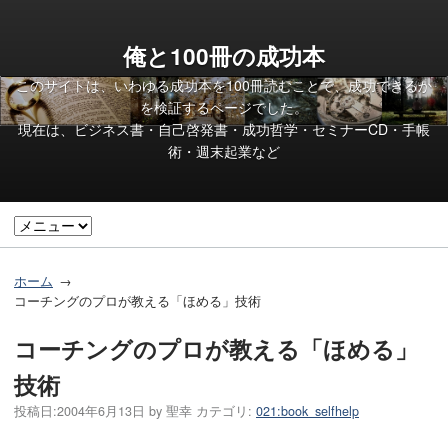
俺と100冊の成功本
このサイトは、いわゆる成功本を100冊読むことで、成功できるか
を検証するページでした。
現在は、ビジネス書・自己啓発書・成功哲学・セミナーCD・手帳
術・週末起業など
ホーム
コーチングのプロが教える「ほめる」技術
コーチングのプロが教える「ほめる」
技術
投稿日:
2004年6月13日
by
聖幸
カテゴリ:
021:book_selfhelp