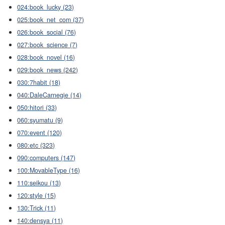
024:book_lucky (23)
025:book_net_com (37)
026:book_social (76)
027:book_science (7)
028:book_novel (16)
029:book_news (242)
030:7habit (18)
040:DaleCarnegie (14)
050:hitori (33)
060:syumatu (9)
070:event (120)
080:etc (323)
090:computers (147)
100:MovableType (16)
110:seikou (13)
120:style (15)
130:Trick (11)
140:densya (11)